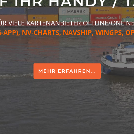
F IHR HANDY / T
ÜR VIELE KARTENANBIETER OFFLINE/ONLIN
-APP), NV-CHARTS, NAVSHIP, WINGPS, 
MEHR ERFAHREN...