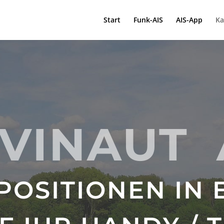
Start
Funk-AIS
AIS-App
Ka
VINAUT 
POSITIONEN IN 