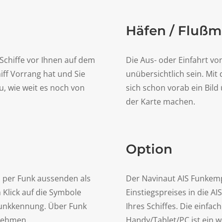
Häfen / Fluß
e Schiffe vor Ihnen auf dem
Die Aus- oder Einfahrt 
hiff Vorrang hat und Sie
unübersichtlich sein. Mi
, wie weit es noch von
sich schon vorab ein Bild 
der Karte machen.
Option
IS per Funk aussenden als
Der Navinaut AIS Funkemp
 Klick auf die Symbole
Einstiegspreises in die A
Funkkennung. Über Funk
Ihres Schiffes. Die einf
fnehmen.
Handy/Tablet/PC ist ein we